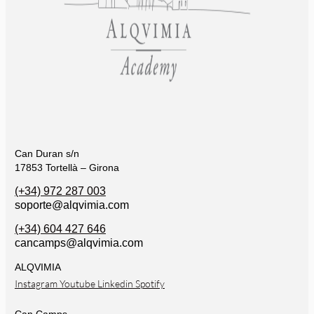
Can Duran s/n
17853 Tortellà – Girona
(+34) 972 287 003
soporte@alqvimia.com
(+34) 604 427 646
cancamps@alqvimia.com
ALQVIMIA
Instagram
Youtube
Linkedin
Spotify
Can Camps