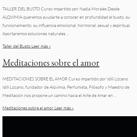
TALLER DEL BUSTO Curso impartido por Nadia Morales Desde
ALQVIMIA queremos ayudarte a conocer en profundidad el busto, su
funcionamiento, su influencia emocional, hormonal, sexual y espiritual.
Aportaremos soluciones naturales …
Taller del Busto
Leer más »
Meditaciones sobre el amor
MEDITACIONES SOBRE EL AMOR Curso impartido por Idili Lizcano
Idili Lizcano, fundador de Alqvimia, Perfumista, Filósofo y Maestro de
Meditación nos propone un camino hacia el Arte de Amar en …
Meditaciones sobre el amor
Leer más »