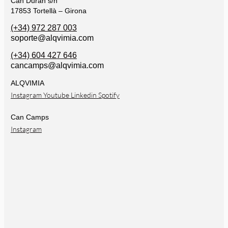
Can Duran s/n
17853 Tortellà – Girona
(+34) 972 287 003
soporte@alqvimia.com
(+34) 604 427 646
cancamps@alqvimia.com
ALQVIMIA
Instagram
Youtube
Linkedin
Spotify
Can Camps
Instagram