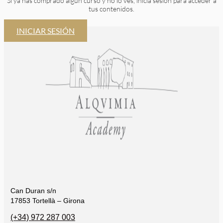
Si ya has comprado algún curso y no lo ves, inicia sesión para acceder a
tus contenidos.
INICIAR SESIÓN
Can Duran s/n
17853 Tortellà – Girona
(+34) 972 287 003