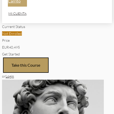
Carrito
MI CUENTA
Current Status
Not Enrolled
Price
EUR
40,495
Get Started
or
Login