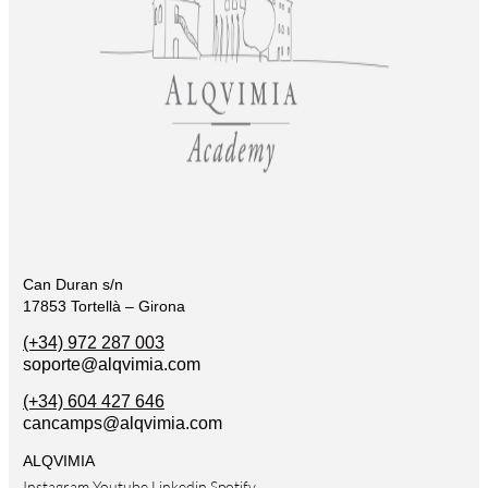
Can Duran s/n
17853 Tortellà – Girona
(+34) 972 287 003
soporte@alqvimia.com
(+34) 604 427 646
cancamps@alqvimia.com
ALQVIMIA
Instagram
Youtube
Linkedin
Spotify